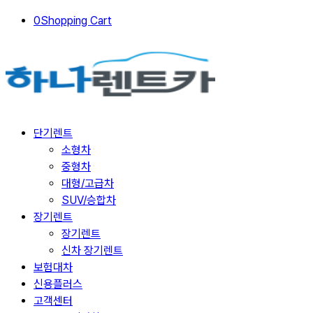
0
Shopping Cart
단기렌트
소형차
중형차
대형/고급차
SUV/승합차
장기렌트
장기렌트
신차 장기렌트
보험대차
신용플러스
고객센터